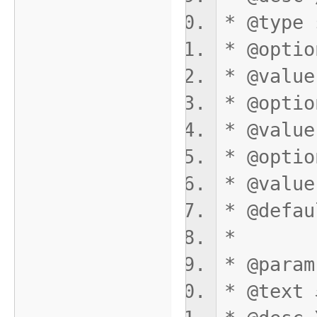
* @type 
* @opti
* @value
* @opti
* @value
* @opti
* @value
* @defau
*
* @param
* @tex