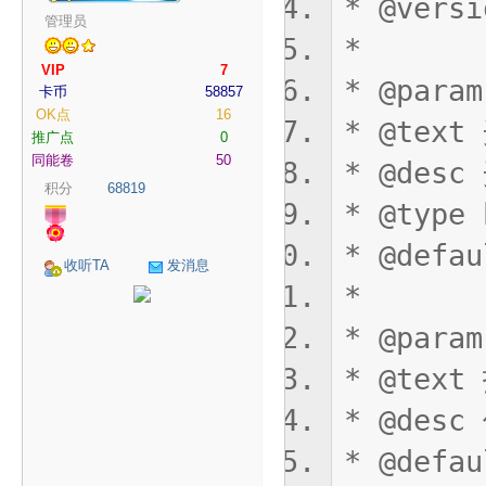
* @versi
P
管理员
*
VIP
7
* @param
卡币
58857
OK点
16
* @tex
推广点
0
同能卷
50
* @de
积分
68819
* @type 
G
* @defau
收听TA
发消息
*
* @param
* @te
* @de
制
* @defau