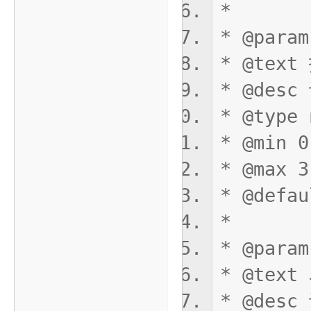
*
* @param
* @tex
* @des
作
* @type 
* @min 0
* @max 3
* @defau
*
* @param
大
* @tex
* @des