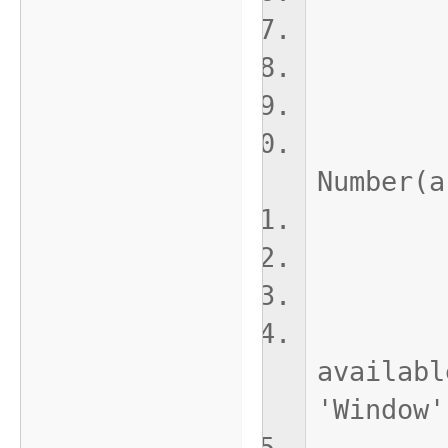
Wind
b
case
Msg
Number(a
b
cas
cons
cur
availabl
'Window'
b