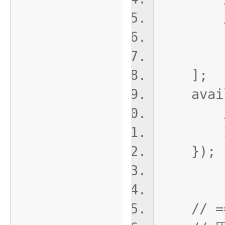
// 
'Win
'Win
];
availab
// 预
ImageM
});
// ===