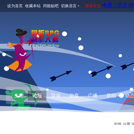
设为首页
收藏本站
同能贴吧
切换语言
繁体中文
主站
论坛
导读
勋章
广播
群组
动
登陆
注册