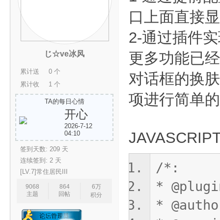
口上面直接显
能
2-通过插件
じ☆ve冰风
更多功能已经
累计送
0 个
对话框的换肤
礼:
累计收
1 个
礼:
项进行简单的
TA的每日心情
开心
R
2026-7-12
JAVASCRIP
04:10
签到天数: 209 天
连续签到: 2 天
/*:
[LV.7]常住居民III
* @plu
9068
864
6万
主题
回帖
积分
* @auth