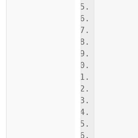
b
cas
cur
curr
b
cas
Wind
b
cas
Wind
b
cas