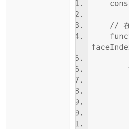
const p
// 在
functio
faceInde
// 
var a
"Ac
"0":
"1":
"2":
"3":