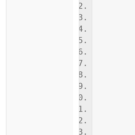
"4":
"5"
"6":
"7":
}
"Ac
"0":
"1":
"2":
"3":
"4":
"5":