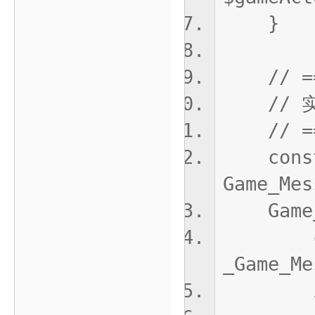
}
// ===
// 实
// ====
const _
Game_Mes
Game_Me
const
_Game_Me
if(!or