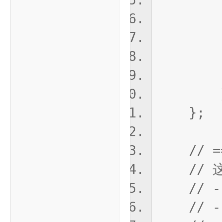
case
save
b
};
// ====
// 这
// -
// -