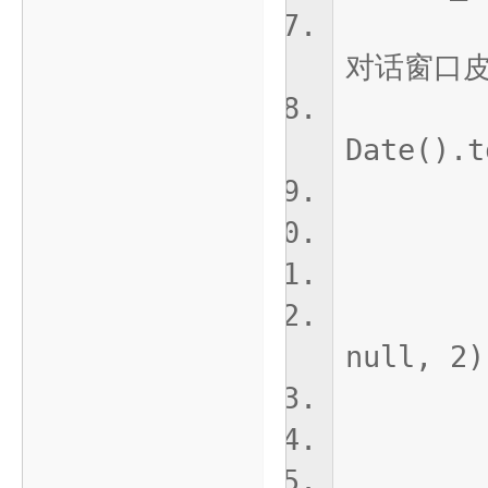
Wind
对话窗口
las
Date().t
fs.w
getC
JSON
null, 2)
'
/