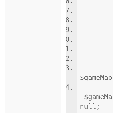
if(Ti
const 
const 
// 
if(cu
if(cu
//
cons
$gameMap
$gameMap
null;