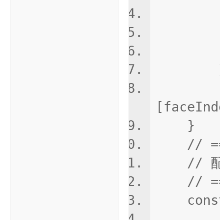
"6":
"7"
}
}
return
[faceInd
}
// ===
// 配
// ===
const a
// 这