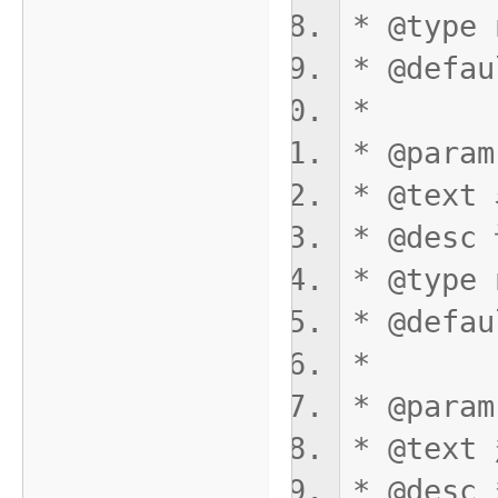
* @type 
* @defau
*
师
* @param
* @tex
* @de
* @type 
* @defau
*
* @param
* @tex
* @de