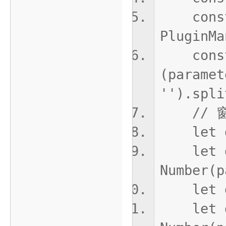
const 
PluginMa
const 
(paramet
'').spli
// 窗
let de
let de
Number(p
let de
let de