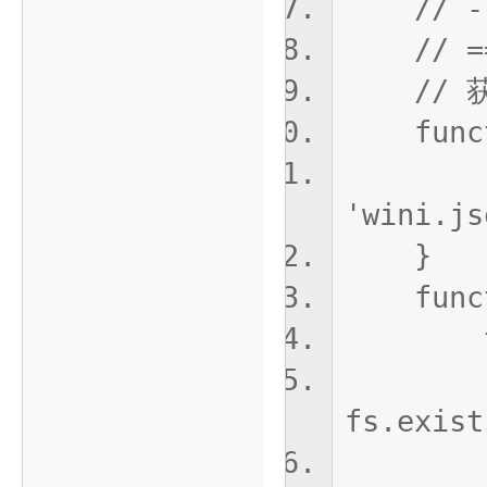
// --
// ====
// 获
functio
return
'wini.js
}
functio
tr
re
fs.exist