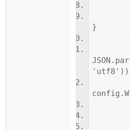
// 
if(!in
}
tr
cons
JSON.par
'utf8'))
if(co
config.W
retur
}e
// 