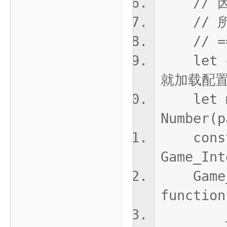
// 因
// 所
// ====
let cur
就加载配
let ms
Number(p
const _
Game_Int
Game_In
function
_Game_