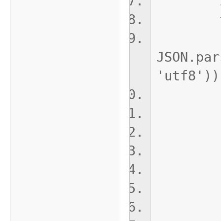
if(!in
tr
const
JSON.par
'utf8'))
const
...c
Windo
lastS
}
fs.w
getC