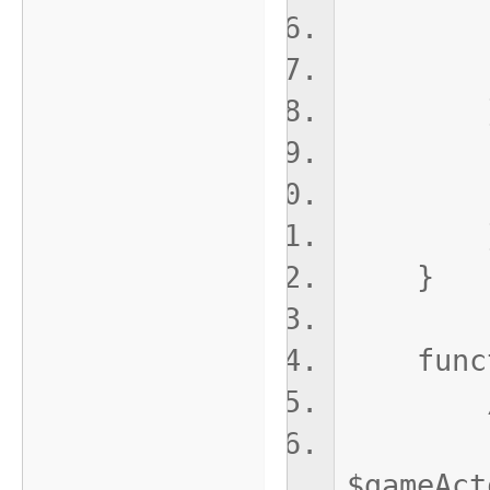
ret
}cat
// 
retu
}
functio
// 通
return
$gameAc