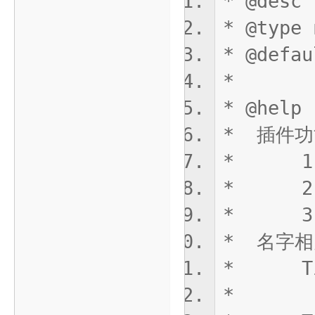
* @de
* @type 
* @defau
*
* @help
* 插件功
* 1-
* 2-
* 3-
* 名字相
* TiMs
* ：