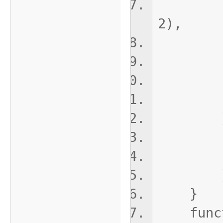
JSON.
2),
'u
)
// 
ret
}cat
conso
retu
}
functio