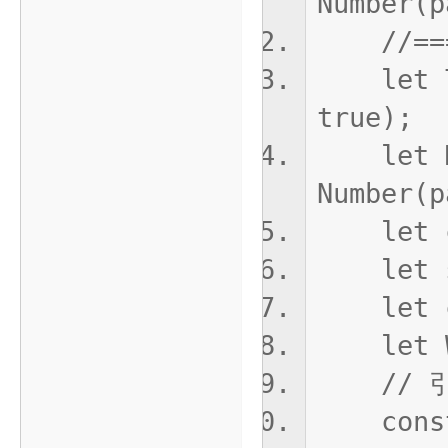
Number(p
//====
let TiM
true);
let Ms
Number(p
let cu
let se
let cu
let Win
// 引
const f