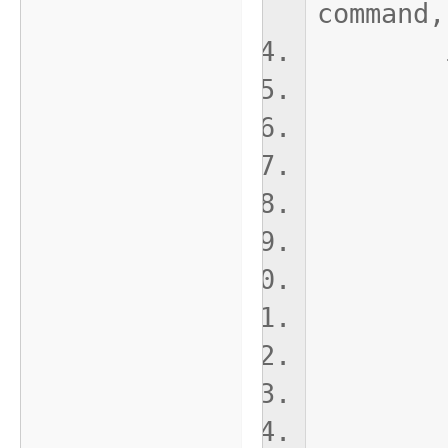
command,
if(com
swit
cas
cur
b
cas
cur
b
case
cur
self