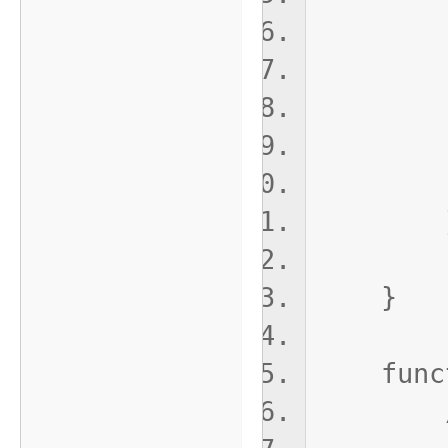
ret
}ca
//
ret
retu
}
functio
// 