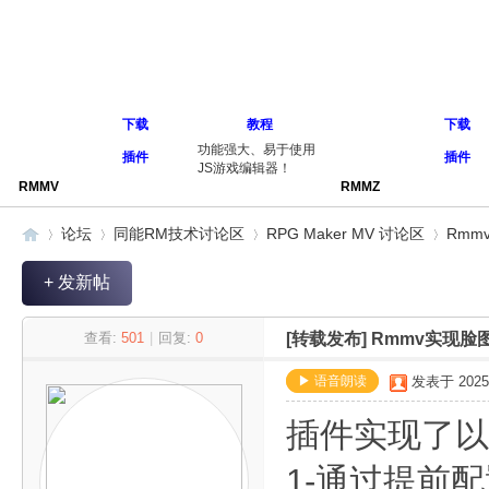
下载
教程
下载
功能强大、易于使用
插件
插件
JS游戏编辑器！
RMMV
RMMZ
论坛
同能RM技术讨论区
RPG Maker MV 讨论区
Rm
+ 发新帖
同
»
›
›
›
查看:
501
|
回复:
0
[转载发布]
Rmmv实现脸
▶ 语音朗读
发表于 2025-1
插件实现了以
1-通过提前