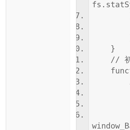
fs.statS
}cat
retu
}
// 初
functio
if(!do
tr
cons
wind
window_