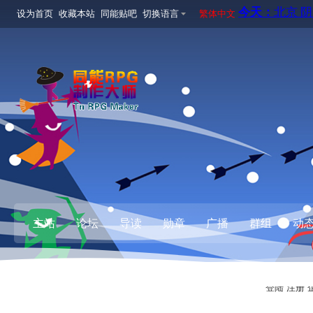
设为首页
收藏本站
同能贴吧
切换语言
繁体中文
主站
论坛
导读
勋章
广播
群组
动
登陆
注册