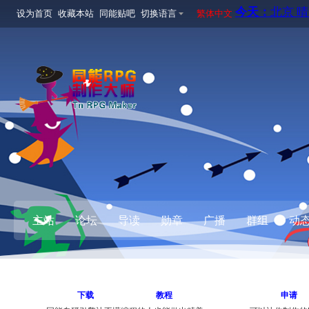
设为首页
收藏本站
同能贴吧
切换语言
繁体中文
主站
论坛
导读
勋章
广播
群组
动
下载
教程
申请