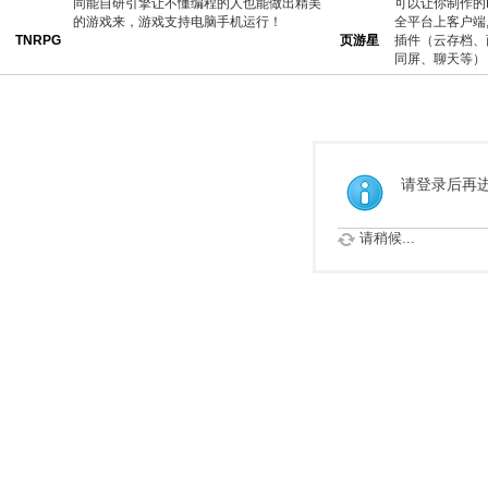
同能自研引擎让不懂编程的人也能做出精美
可以让你制作的
的游戏来，游戏支持电脑手机运行！
全平台上客户端
TNRPG
页游星
插件（云存档、
同屏、聊天等）
请登录后再进
请稍候...