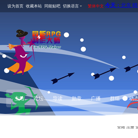
设为首页
收藏本站
同能贴吧
切换语言
繁体中文
主站
论坛
导读
勋章
广播
群组
动
登陆
注册