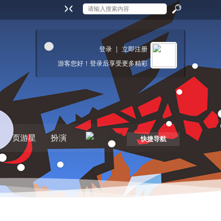
搜
登录
|
立即注册
游客
您好！登录后享受更多精彩
索
页游星
扮演
快捷导航