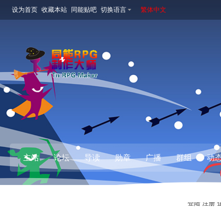
设为首页
收藏本站
同能贴吧
切换语言
繁体中文
主站
论坛
导读
勋章
广播
群组
动
登陆
注册