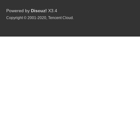
P
Powered by
Discuz!
X3.4
Copyright © 2001-2020, Tencent Cloud.
G
制