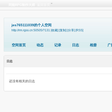
同能RPG制作大师
返回首页
jes765111039的个人空间
http://rm.rgss.cn:50505/?131
[收藏]
[复制]
[分享]
[RSS]
空间首页
动态
记录
日志
相册
广
日志
还没有相关的日志