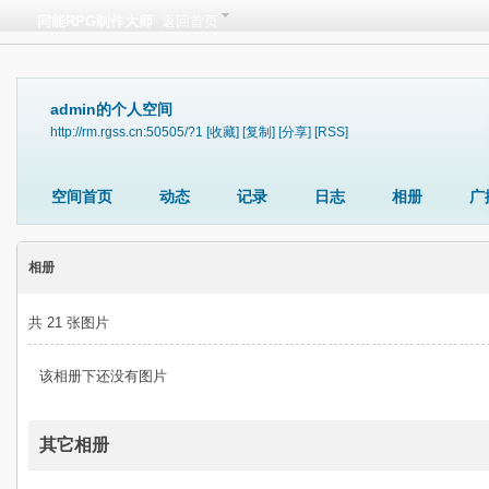
同能RPG制作大师
返回首页
admin的个人空间
http://rm.rgss.cn:50505/?1
[收藏]
[复制]
[分享]
[RSS]
空间首页
动态
记录
日志
相册
广
相册
共 21 张图片
该相册下还没有图片
其它相册