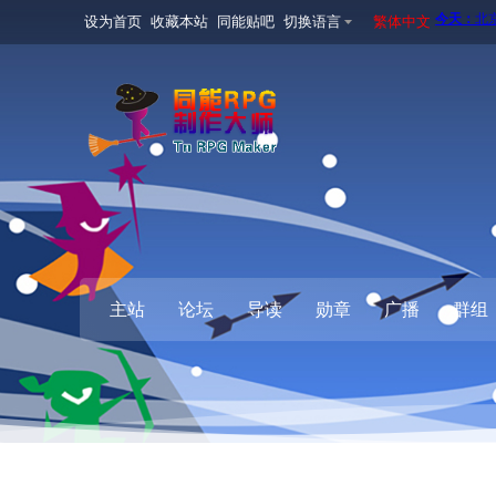
设为首页
收藏本站
同能贴吧
切换语言
繁体中文
主站
论坛
导读
勋章
广播
群组