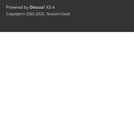
P
Powered by
Discuz!
X3.4
Copyright © 2001-2020, Tencent Cloud.
G
制