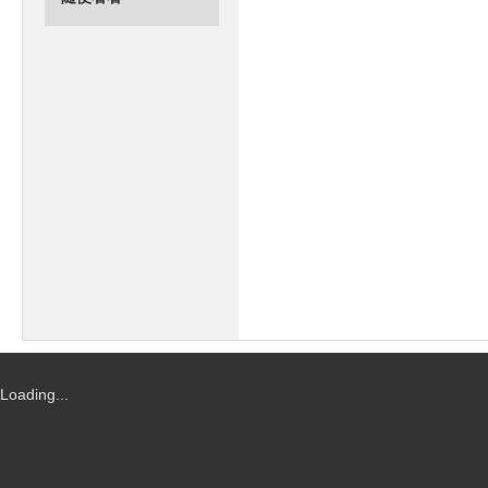
能
R
Loading...