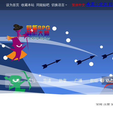
设为首页
收藏本站
同能贴吧
切换语言
繁体中文
主站
论坛
导读
勋章
广播
群组
动
登陆
注册