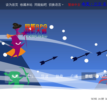
设为首页
收藏本站
同能贴吧
切换语言
繁体中文
主站
论坛
导读
勋章
广播
群组
动
登陆
注册