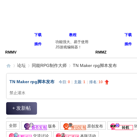
下载
教程
下载
功能强大、易于使用
插件
插件
JS游戏编辑器！
RMMV
RMMZ
论坛
同能RPG制作大师
TN Maker rpg脚本发布
TN Maker rpg脚本发布
今日:
0
|
主题:
1
|
排名:
10
同
»
›
›
禁止灌水
+ 发新帖
全部
版务
原创发布
交流讨论
本版活动