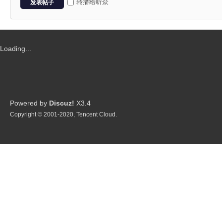
P
转播给听众
发表帖子
Loading...
G
Powered by
Discuz!
X3.4
Copyright © 2001-2020, Tencent Cloud.
制