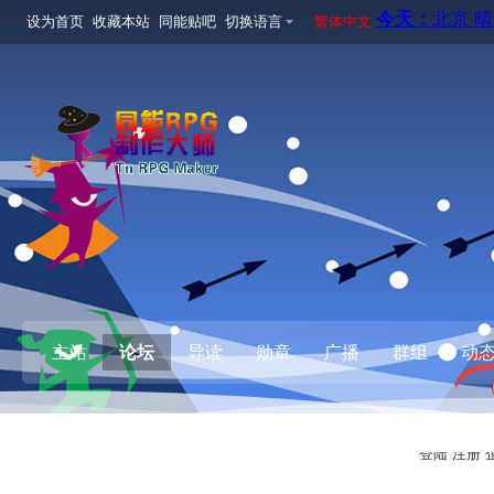
设为首页
收藏本站
同能贴吧
切换语言
繁体中文
主站
论坛
导读
勋章
广播
群组
动
登陆
注册