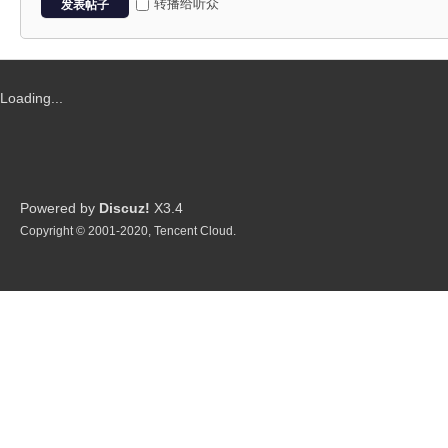
P
转播给听众
发表帖子
Loading...
G
Powered by
Discuz!
X3.4
Copyright © 2001-2020, Tencent Cloud.
制