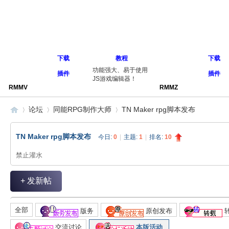
下载
教程
下载
功能强大、易于使用
插件
插件
JS游戏编辑器！
RMMV
RMMZ
论坛
同能RPG制作大师
TN Maker rpg脚本发布
TN Maker rpg脚本发布
今日:
0
|
主题:
1
|
排名:
10
同
»
›
›
禁止灌水
+ 发新帖
全部
版务
原创发布
交流讨论
本版活动