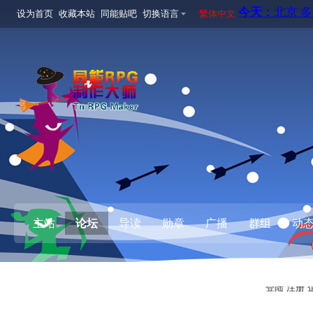
设为首页
收藏本站
同能贴吧
切换语言
繁体中文
主站
论坛
导读
勋章
广播
群组
动
登陆
注册