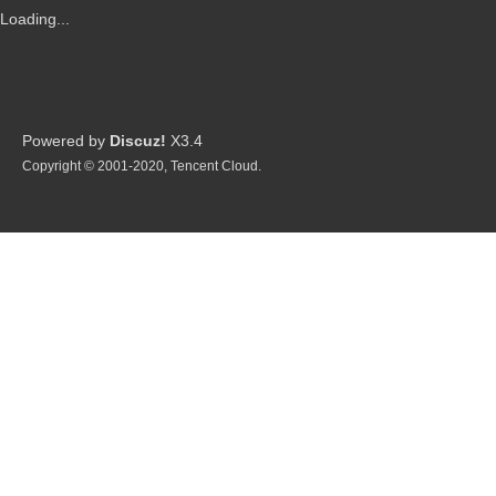
P
Loading...
Powered by
Discuz!
X3.4
Copyright © 2001-2020, Tencent Cloud.
G
制