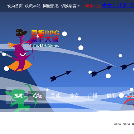
设为首页
收藏本站
同能贴吧
切换语言
繁体中文
主站
论坛
导读
勋章
广播
群组
动
登陆
注册