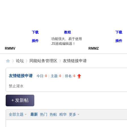
下载
教程
下载
功能强大、易于使用
插件
插件
JS游戏编辑器！
RMMV
RMMZ
论坛
同能站务管理区
友情链接申请
友情链接申请
今日:
0
|
主题:
0
|
排名:
6
同
»
›
›
禁止灌水
+ 发新帖
全部主题
最新
热门
热帖
精华
更多