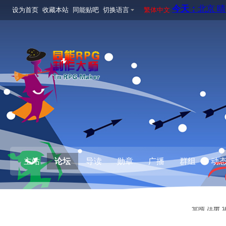
设为首页
收藏本站
同能贴吧
切换语言
繁体中文
主站
论坛
导读
勋章
广播
群组
动
登陆
注册