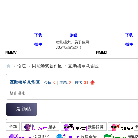
下载
教程
下载
功能强大、易于使用
插件
插件
JS游戏编辑器！
RMMV
RMMZ
论坛
同能游戏创作区
互助接单悬赏区
互助接单悬赏区
今日:
0
|
主题:
0
|
排名:
24
同
»
›
›
禁止灌水
+ 发新帖
全部
版务
我要招募
这里测试
这里全能
暂时