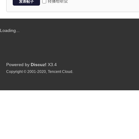
P
转播给听众
发表帖子
Loading...
G
Powered by
Discuz!
X3.4
Copyright © 2001-2020, Tencent Cloud.
制