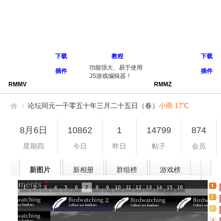
下载
教程
下载
功能强大、易于使用
插件
插件
JS游戏编辑器！
RMMV
RMMZ
论坛
同元一千零五十年三月二十五日（春）
小雨 17℃
8月6日
10862
1
14799
874
星期四
今日
昨日
帖子
会员
同
»
新图片
新相册
群组榜
游戏榜
1
2
3
4
5
6
7
8
9
10
11
12
13
14
15
16