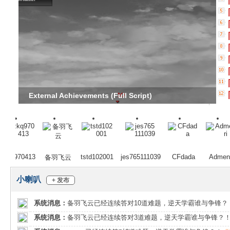
能
External Achievements (Full Script)
R
kq970413
tstd102001
jes765111039
CFdada
Admenri
备羽飞云
小喇叭
+ 发布
系统消息：
备羽飞云已经连续答对10道难题，逆天学霸谁与争锋？
系统消息：
备羽飞云已经连续答对3道难题，逆天学霸谁与争锋？