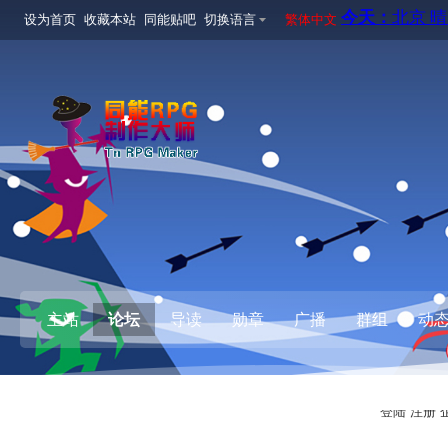
设为首页
收藏本站
同能贴吧
切换语言
繁体中文
主站
论坛
导读
勋章
广播
群组
动
登陆
注册