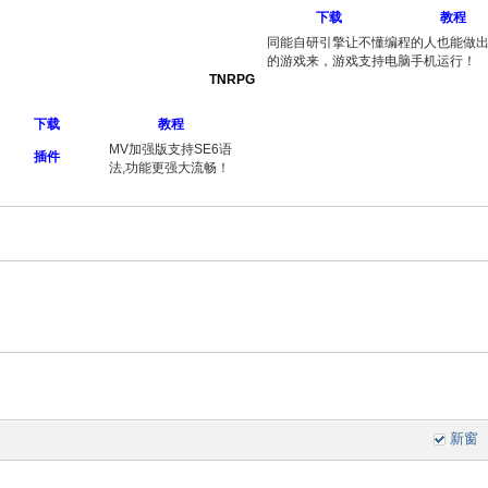
下载
教程
同能自研引擎让不懂编程的人也能做
的游戏来，游戏支持电脑手机运行！
TNRPG
下载
教程
MV加强版支持SE6语
插件
法,功能更强大流畅！
新窗