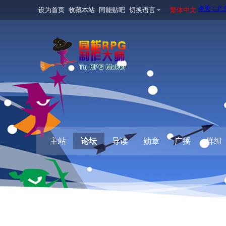
设为首页
收藏本站
同能贴吧
切换语言
繁体中文
主站
论坛
导读
勋章
广播
群组