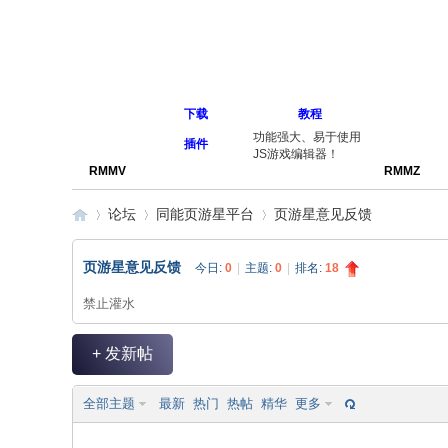
下载
教程
功能强大、易于使用
插件
JS游戏编辑器！
RMMV
RMMZ
论坛
同能页游星平台
页游星意见反馈
页游星意见反馈
今日:
0
|
主题:
0
|
排名:
18
同
»
›
›
禁止灌水
+ 发新帖
全部主题
最新
热门
热帖
精华
更多