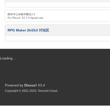
附件中心&附件聚合2.0
For Discuz! X2.5 ©
hgcad.com
RPG Maker 2k/2k3 讨论区
R
Loading...
P
Powered by
Discuz!
X3.4
Copyright © 2001-2020, Tencent Cloud.