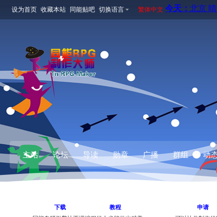
设为首页
收藏本站
同能贴吧
切换语言
繁体中文
主站
论坛
导读
勋章
广播
群组
动
下载
教程
申请