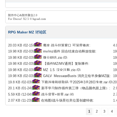
附件中心&附件聚合2.0
For Discuz! X2.5 ©
hgcad.com
RPG Maker MZ 讨论区
R
20.03 KB (02-15)
魔改 战斗结算窗口 可深度修改:
4.
19.98 KB (02-03)
mv/mz插件 回合结束自动释放技能:
19
BattleResultsPopup.rar
(1)
到的
19.98 KB (02-03)
微云链结.zip
(0)
19
AB_AutoSkillState.7z
(8)
TM
19.98 KB (02-03)
【插件MZ/MV通用】复制事件:
19
Ex
19.98 KB (02-03)
MZ_1.5_汉化注释.zip
(0)
19
MaDaMan_fuzhishijian.rar
(0)
Ma
19.98 KB (02-03)
GALV_MessageBusts 消息立绘半身像MZ版:
19
19.8 KB (02-03)
下载连接和提取码 于2025年3月28日失效.rar
(0)
20
PANDA_AutoActorFace.rar
(0)
GA
P
20.1 KB (01-24)
新手学习制作插件第三弹（物品颜色跟上限）:
2.
Fa
5.59 KB (12-04)
战斗背景+前景.rar
(4)
2.
HL_MaxItem.zip
(0)
2.07 KB (11-23)
在地图/战斗场景任意位置创建特效:
1.
至1
Lim_mapEffe.7z
(0)
1
2
3
4