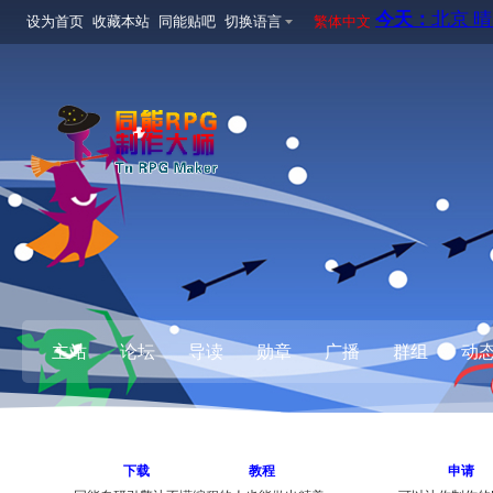
设为首页
收藏本站
同能贴吧
切换语言
繁体中文
主站
论坛
导读
勋章
广播
群组
动
下载
教程
申请